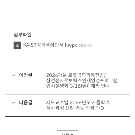
첨부파일
KAIST장학생확인서.hwpx
(43.3 KB)
이전글
2026가을 로봇공학학제전공/
삼성전자로보틱스인재양성프로그램
입시설명회[3/16(월)] 개최 안내
다음글
지도교수별 2026년도 가을학기
석사과정 선발 가능 학생 T/O