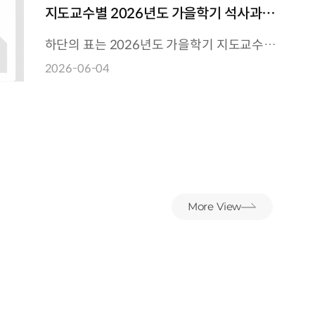
지도교수별 2026년도 가을학기 석사과정
선발 가능 학생 T/O
하단의 표는 2026년도 가을학기 지도교수님
당 최대 선발 가능한 학생 수를 의미합니다.
2026-06-04
단, KAIST 장학생의 경우, 수업료 및 학생인건
비를 교수님꼐서 부담하여야 하
나
More View