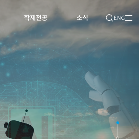
학제전공
소식
ENG