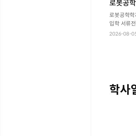
로봇공학
기 대학원
로봇공학학제
격자 공
입학 서류전
다. 서류전
2026-08-0
시 및 면접
학사일