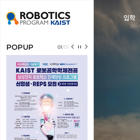
입학
POPUP
01
/
01