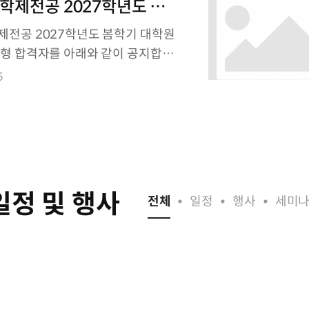
학제전공 2027학년도 봄학
NEW
 입학 1단계[서류전형] 합
전공 2027학년도 봄학기 대학원
지
형 합격자를 아래와 같이 공지합니
형 합격자께서는 하기 면접대기일
5
대기장소를 확
정 및 행사
전체
일정
행사
세미