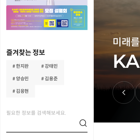
미래를
미래를
미래를
미래를
즐겨찾는 정보
KA
KA
KA
KA
한지완
강태민
양승민
김용준
김응현